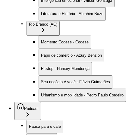
Inteligência emocional - Wilson Gonzaga
Literatura e História - Abrahim Baze
Rio Branco (AC)
Momento Codese - Codese
Papo de comércio - Azury Benzion
Pitstop - Haniery Mendonça
Seu negócio é você - Flávio Guimarães
Urbanismo e mobilidade - Pedro Paulo Cordeiro
Podcast
Pausa para o café