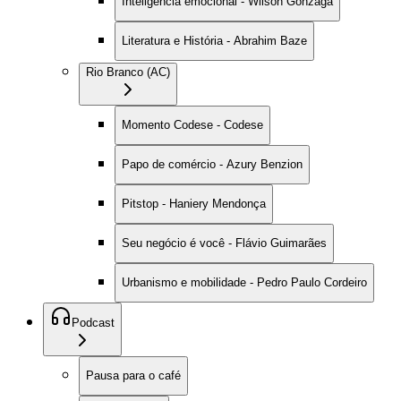
Inteligência emocional - Wilson Gonzaga
Literatura e História - Abrahim Baze
Rio Branco (AC)
Momento Codese - Codese
Papo de comércio - Azury Benzion
Pitstop - Haniery Mendonça
Seu negócio é você - Flávio Guimarães
Urbanismo e mobilidade - Pedro Paulo Cordeiro
Podcast
Pausa para o café