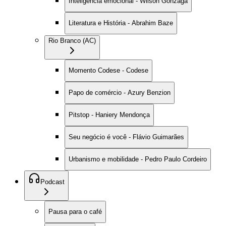
Inteligência emocional - Wilson Gonzaga
Literatura e História - Abrahim Baze
Rio Branco (AC)
Momento Codese - Codese
Papo de comércio - Azury Benzion
Pitstop - Haniery Mendonça
Seu negócio é você - Flávio Guimarães
Urbanismo e mobilidade - Pedro Paulo Cordeiro
Podcast
Pausa para o café