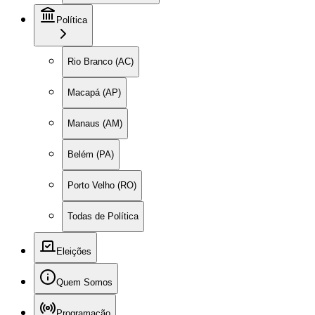
Política
Rio Branco (AC)
Macapá (AP)
Manaus (AM)
Belém (PA)
Porto Velho (RO)
Todas de Política
Eleições
Quem Somos
Programação