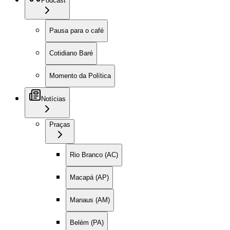
Podcast
Pausa para o café
Cotidiano Baré
Momento da Política
Notícias
Praças
Rio Branco (AC)
Macapá (AP)
Manaus (AM)
Belém (PA)