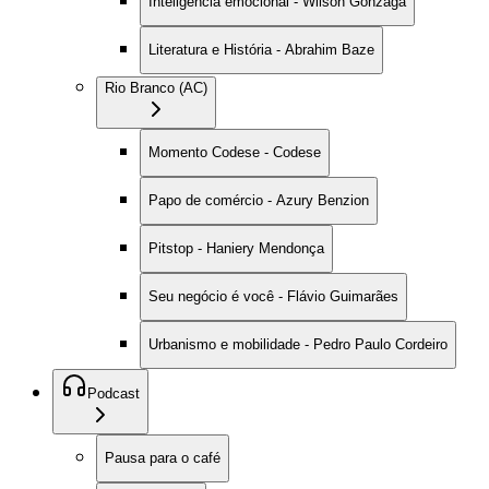
Inteligência emocional - Wilson Gonzaga
Literatura e História - Abrahim Baze
Rio Branco (AC)
Momento Codese - Codese
Papo de comércio - Azury Benzion
Pitstop - Haniery Mendonça
Seu negócio é você - Flávio Guimarães
Urbanismo e mobilidade - Pedro Paulo Cordeiro
Podcast
Pausa para o café