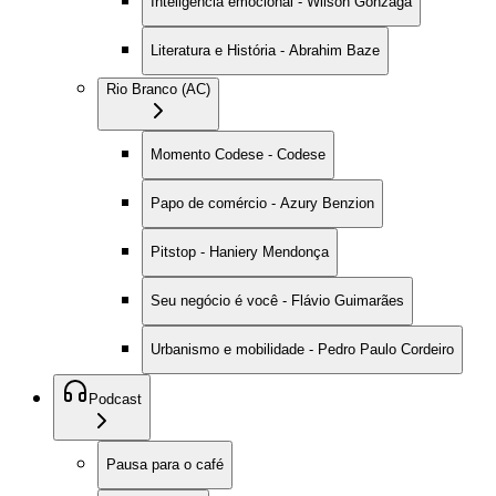
Inteligência emocional - Wilson Gonzaga
Literatura e História - Abrahim Baze
Rio Branco (AC)
Momento Codese - Codese
Papo de comércio - Azury Benzion
Pitstop - Haniery Mendonça
Seu negócio é você - Flávio Guimarães
Urbanismo e mobilidade - Pedro Paulo Cordeiro
Podcast
Pausa para o café