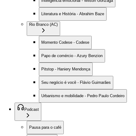
Inteligência emocional - Wilson Gonzaga
Literatura e História - Abrahim Baze
Rio Branco (AC)
Momento Codese - Codese
Papo de comércio - Azury Benzion
Pitstop - Haniery Mendonça
Seu negócio é você - Flávio Guimarães
Urbanismo e mobilidade - Pedro Paulo Cordeiro
Podcast
Pausa para o café