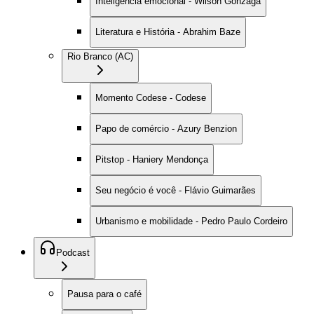
Inteligência emocional - Wilson Gonzaga
Literatura e História - Abrahim Baze
Rio Branco (AC)
Momento Codese - Codese
Papo de comércio - Azury Benzion
Pitstop - Haniery Mendonça
Seu negócio é você - Flávio Guimarães
Urbanismo e mobilidade - Pedro Paulo Cordeiro
Podcast
Pausa para o café