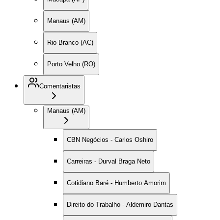
Manaus (AM)
Rio Branco (AC)
Porto Velho (RO)
Comentaristas
Manaus (AM)
CBN Negócios - Carlos Oshiro
Carreiras - Durval Braga Neto
Cotidiano Baré - Humberto Amorim
Direito do Trabalho - Aldemiro Dantas