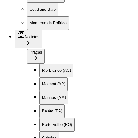
Cotidiano Baré
Momento da Política
Notícias
Praças
Rio Branco (AC)
Macapá (AP)
Manaus (AM)
Belém (PA)
Porto Velho (RO)