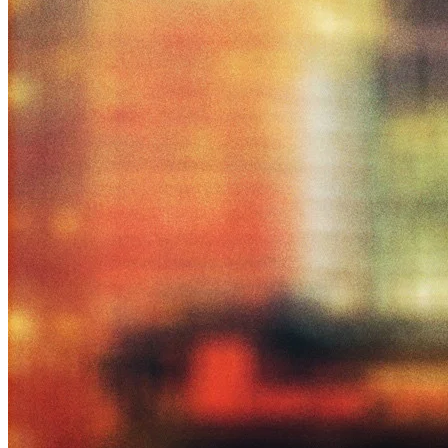
Netflix
4.882
+ títulos