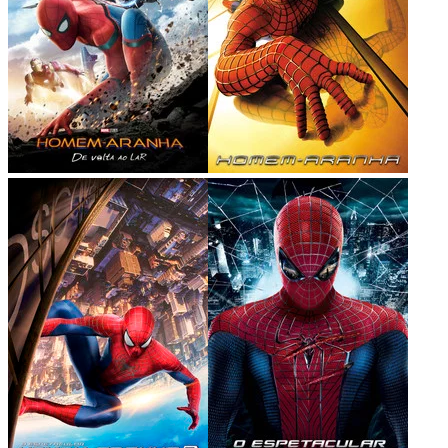
Destaque
sua Marca
Anuncie no portal mais lido de
CBN Amazônia
e região.
Falar com Consultor
Publicidade
Anuncie Aqui