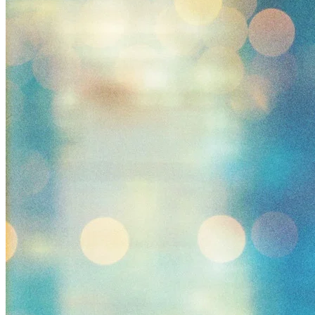
Descubra o que assistir
Explore filmes e séries em todas as plataformas de
streaming disponíveis no Brasil.
Em Alta:
A Odisseia
Ver
Portal
Início
Streaming
Plataformas
Escolha uma plataforma e explore o catálogo completo