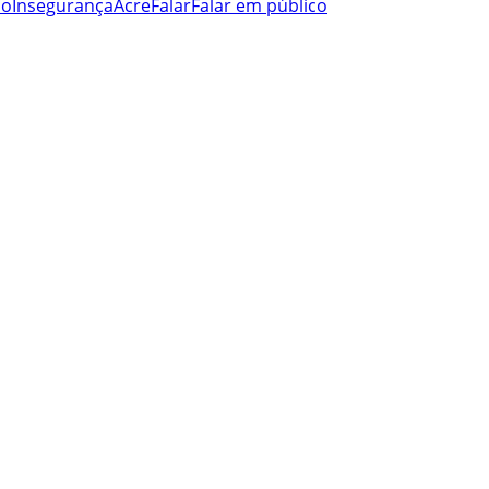
co
Insegurança
Acre
Falar
Falar em público