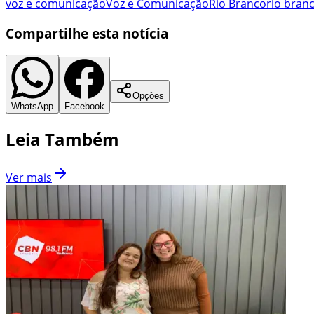
voz e comunicação
Voz e Comunicação
Rio Branco
rio bran
Compartilhe esta notícia
Opções
WhatsApp
Facebook
Leia Também
Ver mais