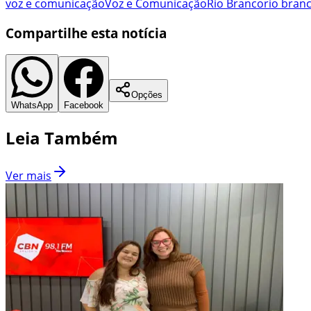
voz e comunicação
Voz e Comunicação
Rio Branco
rio bran
Compartilhe esta notícia
Opções
WhatsApp
Facebook
Leia Também
Ver mais