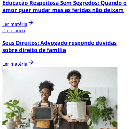
Educação Respeitosa Sem Segredos: Quando o
amor quer mudar mas as feridas não deixam
Ler matéria
rio branco
Seus Direitos: Advogado responde dúvidas
sobre direito de família
Ler matéria