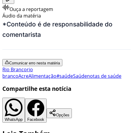
Ouça a reportagem
Áudio da matéria
*Conteúdo é de responsabilidade do
comentarista
Comunicar erro nesta matéria
Rio Branco
rio
branco
Acre
Alimentação
#saúde
Saúde
notas de saúde
Compartilhe esta notícia
Opções
WhatsApp
Facebook