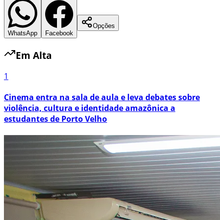
Opções
WhatsApp
Facebook
Em Alta
1
Cinema entra na sala de aula e leva debates sobre
violência, cultura e identidade amazônica a
estudantes de Porto Velho