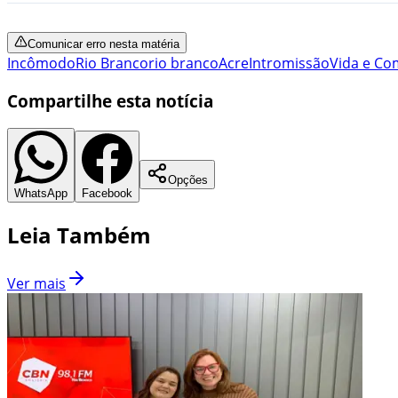
Comunicar erro nesta matéria
Incômodo
Rio Branco
rio branco
Acre
Intromissão
Vida e C
Compartilhe esta notícia
Opções
WhatsApp
Facebook
Leia Também
Ver mais