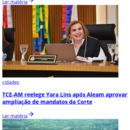
Ler matéria
cidades
TCE-AM reelege Yara Lins após Aleam aprovar
ampliação de mandatos da Corte
Ler matéria