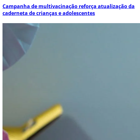
Campanha de multivacinação reforça atualização da
caderneta de crianças e adolescentes