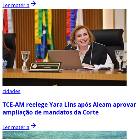
Ler matéria
cidades
TCE-AM reelege Yara Lins após Aleam aprovar
ampliação de mandatos da Corte
Ler matéria