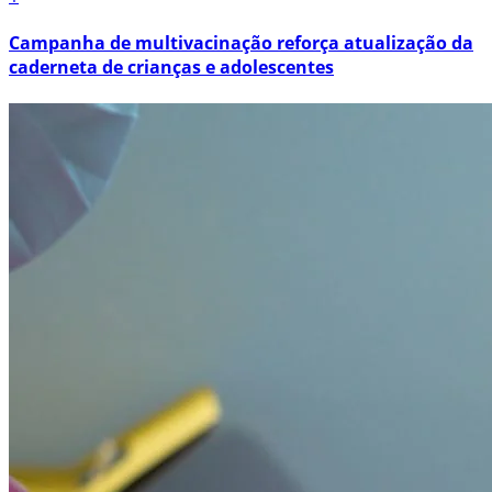
Campanha de multivacinação reforça atualização da
caderneta de crianças e adolescentes