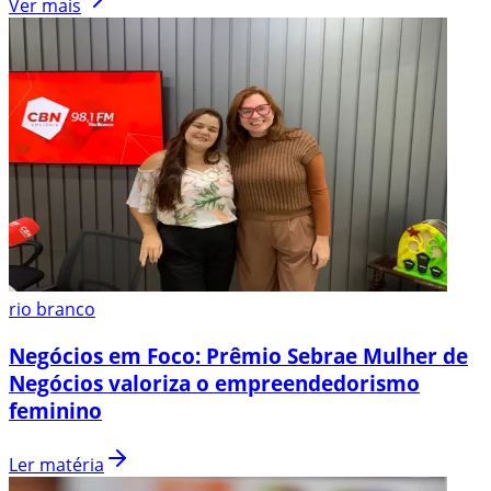
Ver mais
rio branco
Negócios em Foco: Prêmio Sebrae Mulher de
Negócios valoriza o empreendedorismo
feminino
Ler matéria