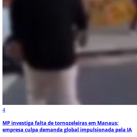
4
MP investiga falta de tornozeleiras em Manaus;
empresa culpa demanda global impulsionada pela IA