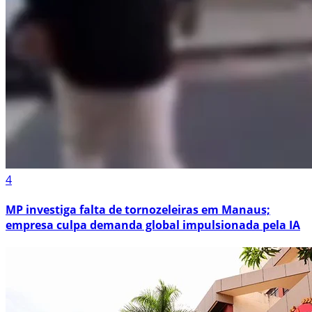
4
MP investiga falta de tornozeleiras em Manaus;
empresa culpa demanda global impulsionada pela IA