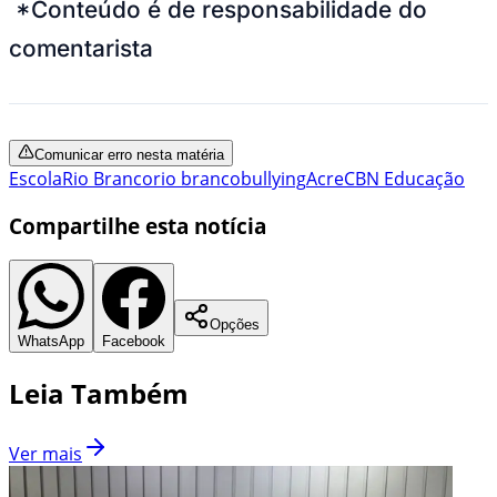
*Conteúdo é de responsabilidade do
comentarista
Comunicar erro nesta matéria
Escola
Rio Branco
rio branco
bullying
Acre
CBN Educação
Compartilhe esta notícia
Opções
WhatsApp
Facebook
Leia Também
Ver mais