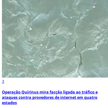
3
Operação Quirinus mira facção ligada ao tráfico e
ataques contra provedores de internet em quatro
estados