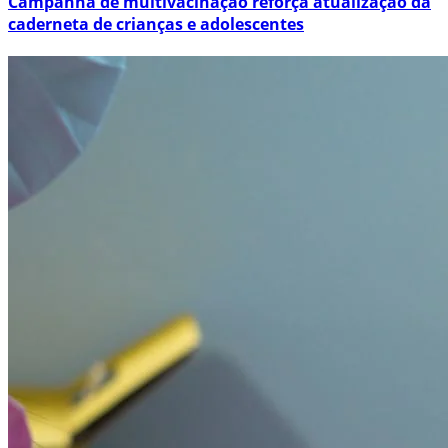
Campanha de multivacinação reforça atualização da
caderneta de crianças e adolescentes