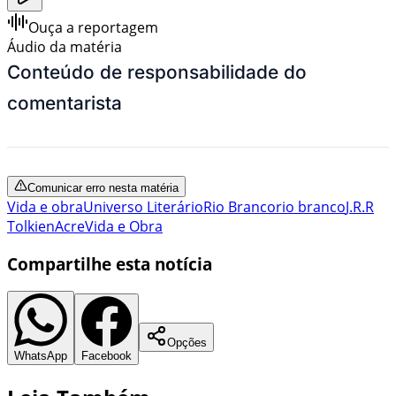
Ouça a reportagem
Áudio da matéria
Conteúdo de responsabilidade do
comentarista
Comunicar erro nesta matéria
Vida e obra
Universo Literário
Rio Branco
rio branco
J.R.R
Tolkien
Acre
Vida e Obra
Compartilhe esta notícia
Opções
WhatsApp
Facebook