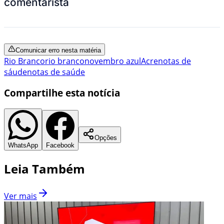
comentarista
Comunicar erro nesta matéria
Rio Branco
rio branco
novembro azul
Acre
notas de
sáude
notas de saúde
Compartilhe esta notícia
Opções
WhatsApp
Facebook
Leia Também
Ver mais