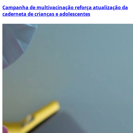
Campanha de multivacinação reforça atualização da
caderneta de crianças e adolescentes