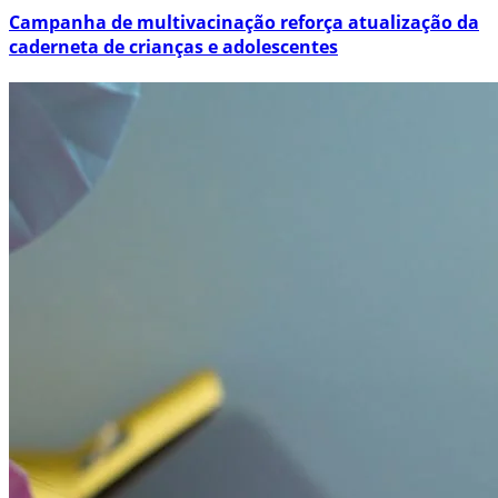
Campanha de multivacinação reforça atualização da
caderneta de crianças e adolescentes