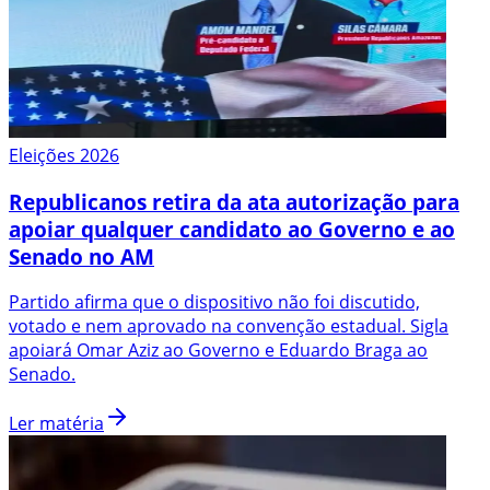
Eleições 2026
Republicanos retira da ata autorização para
apoiar qualquer candidato ao Governo e ao
Senado no AM
Partido afirma que o dispositivo não foi discutido,
votado e nem aprovado na convenção estadual. Sigla
apoiará Omar Aziz ao Governo e Eduardo Braga ao
Senado.
Ler matéria