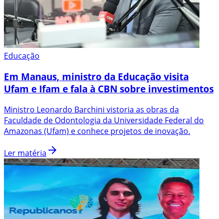
Educação
Em Manaus, ministro da Educação visita
Ufam e Ifam e fala à CBN sobre investimentos
Ministro Leonardo Barchini vistoria as obras da
Faculdade de Odontologia da Universidade Federal do
Amazonas (Ufam) e conhece projetos de inovação.
Ler matéria