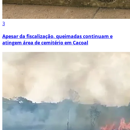
3
Apesar da fiscalização, queimadas continuam e
atingem área de cemitério em Cacoal