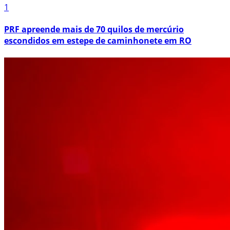
1
PRF apreende mais de 70 quilos de mercúrio
escondidos em estepe de caminhonete em RO