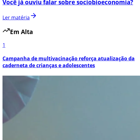
Você já ouviu falar sobre sociobioeconomia?
Ler matéria
Em Alta
1
Campanha de multivacinação reforça atualização da
caderneta de crianças e adolescentes