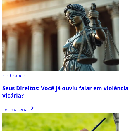
rio branco
Seus Direitos: Você já ouviu falar em violência
vicária?
Ler matéria