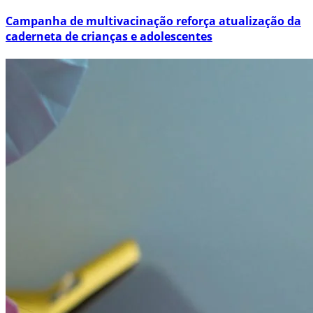
Campanha de multivacinação reforça atualização da
caderneta de crianças e adolescentes