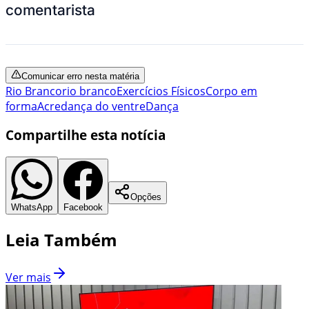
comentarista
Comunicar erro nesta matéria
Rio Branco
rio branco
Exercícios Físicos
Corpo em
forma
Acre
dança do ventre
Dança
Compartilhe esta notícia
Opções
WhatsApp
Facebook
Leia Também
Ver mais