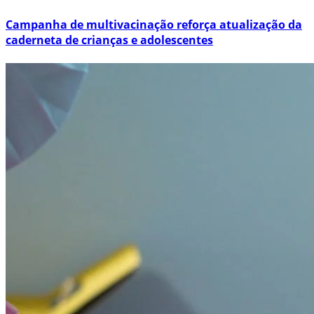
Campanha de multivacinação reforça atualização da
caderneta de crianças e adolescentes