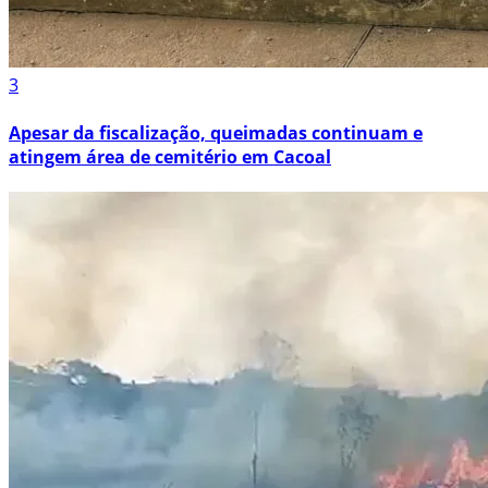
3
Apesar da fiscalização, queimadas continuam e
atingem área de cemitério em Cacoal