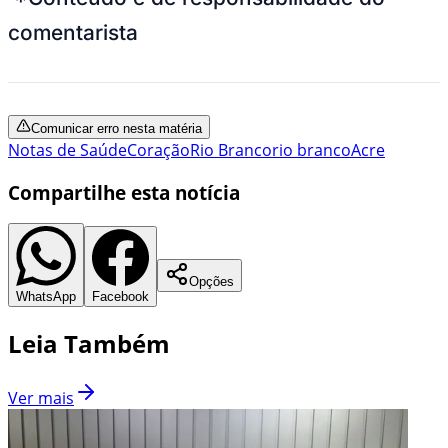
comentarista
Comunicar erro nesta matéria
Notas de Saúde
Coração
Rio Branco
rio branco
Acre
Compartilhe esta notícia
Opções
WhatsApp
Facebook
Leia Também
Ver mais