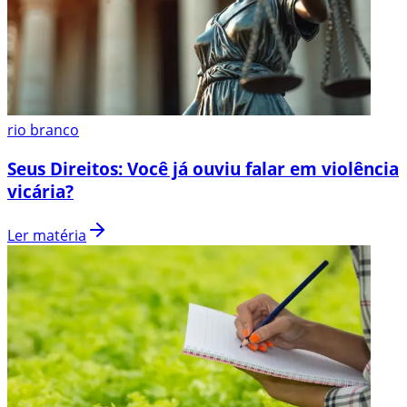
rio branco
Seus Direitos: Você já ouviu falar em violência
vicária?
Ler matéria