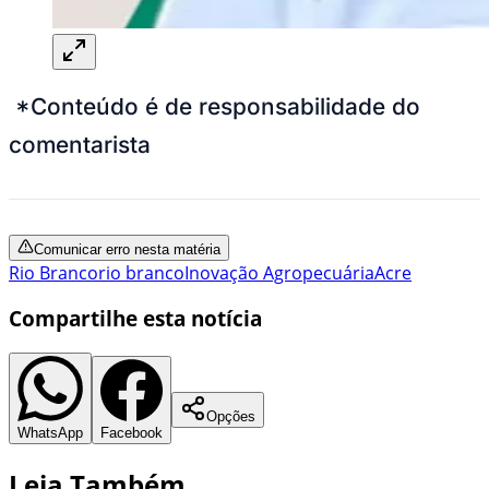
*Conteúdo é de responsabilidade do
comentarista
Comunicar erro nesta matéria
Rio Branco
rio branco
Inovação Agropecuária
Acre
Compartilhe esta notícia
Opções
WhatsApp
Facebook
Leia Também