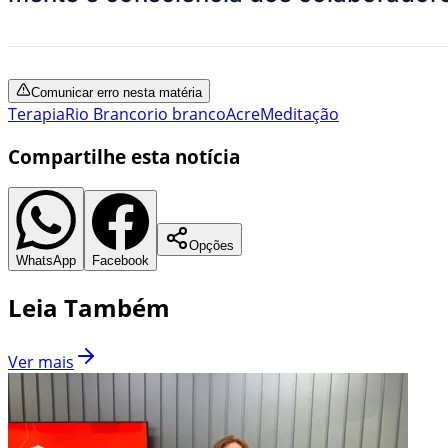
Comunicar erro nesta matéria
Terapia
Rio Branco
rio branco
Acre
Meditação
Compartilhe esta notícia
Opções
WhatsApp
Facebook
Leia Também
Ver mais