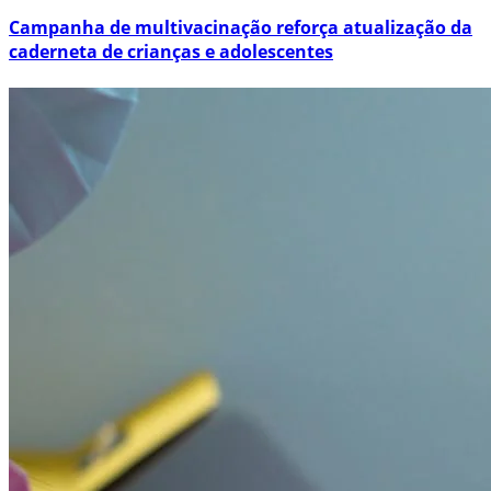
Campanha de multivacinação reforça atualização da
caderneta de crianças e adolescentes