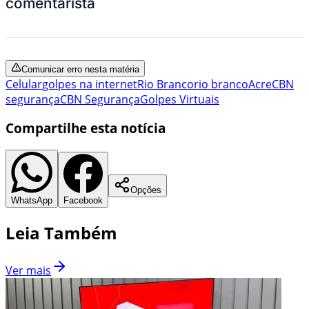
comentarista
Comunicar erro nesta matéria
Celular
golpes na internet
Rio Branco
rio branco
Acre
CBN
segurança
CBN Segurança
Golpes Virtuais
Compartilhe esta notícia
Opções
WhatsApp
Facebook
Leia Também
Ver mais