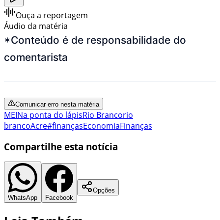
Ouça a reportagem
Áudio da matéria
*Conteúdo é de responsabilidade do
comentarista
Comunicar erro nesta matéria
MEI
Na ponta do lápis
Rio Branco
rio
branco
Acre
#finanças
Economia
Finanças
Compartilhe esta notícia
Opções
WhatsApp
Facebook