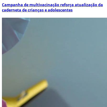
Campanha de multivacinação reforça atualização da
caderneta de crianças e adolescentes