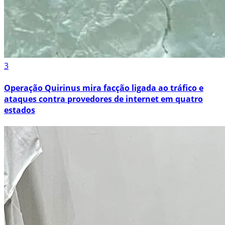
3
Operação Quirinus mira facção ligada ao tráfico e
ataques contra provedores de internet em quatro
estados