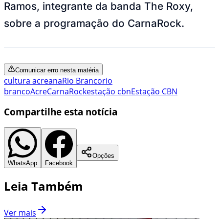
Ramos, integrante da banda The Roxy,
sobre a programação do CarnaRock.
Comunicar erro nesta matéria
cultura acreana
Rio Branco
rio
branco
Acre
CarnaRock
estação cbn
Estação CBN
Compartilhe esta notícia
Opções
WhatsApp
Facebook
Leia Também
Ver mais