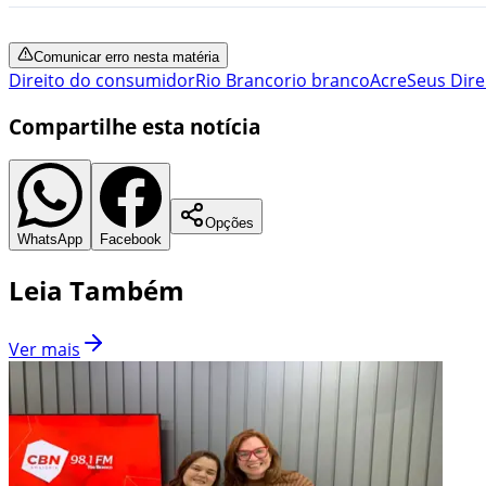
Comunicar erro nesta matéria
Direito do consumidor
Rio Branco
rio branco
Acre
Seus Dire
Compartilhe esta notícia
Opções
WhatsApp
Facebook
Leia Também
Ver mais