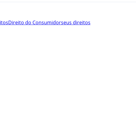
itos
Direito do Consumidor
seus direitos