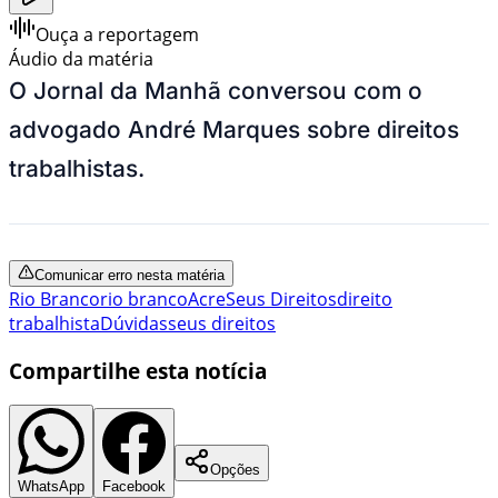
Ouça a reportagem
Áudio da matéria
O Jornal da Manhã conversou com o
advogado André Marques sobre direitos
trabalhistas.
Comunicar erro nesta matéria
Rio Branco
rio branco
Acre
Seus Direitos
direito
trabalhista
Dúvidas
seus direitos
Compartilhe esta notícia
Opções
WhatsApp
Facebook