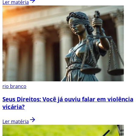
Ler matéria
rio branco
Seus Direitos: Você já ouviu falar em violência
vicária?
Ler matéria