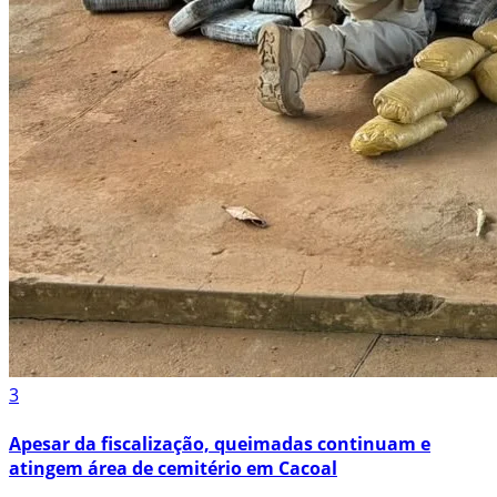
3
Apesar da fiscalização, queimadas continuam e
atingem área de cemitério em Cacoal