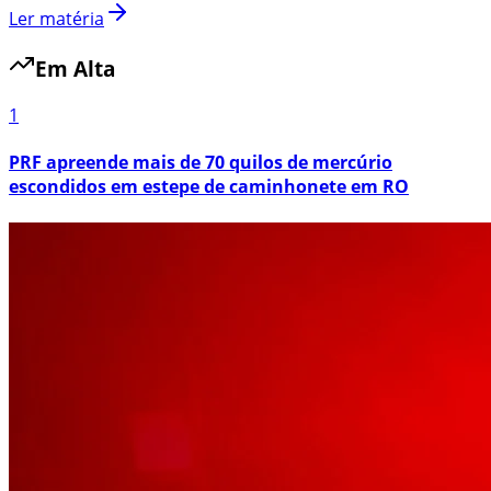
Ler matéria
Em Alta
1
PRF apreende mais de 70 quilos de mercúrio
escondidos em estepe de caminhonete em RO