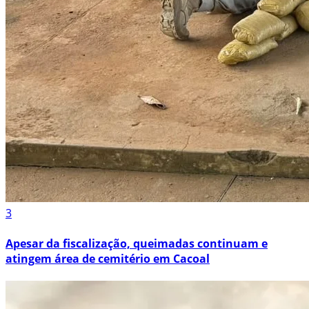
3
Apesar da fiscalização, queimadas continuam e
atingem área de cemitério em Cacoal