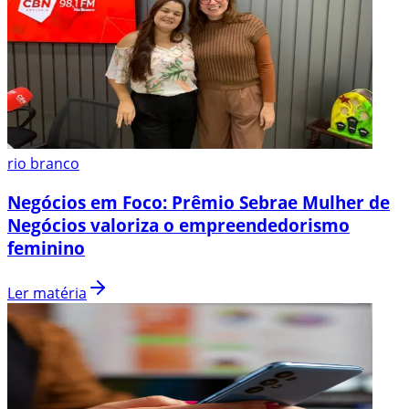
rio branco
Negócios em Foco: Prêmio Sebrae Mulher de
Negócios valoriza o empreendedorismo
feminino
Ler matéria