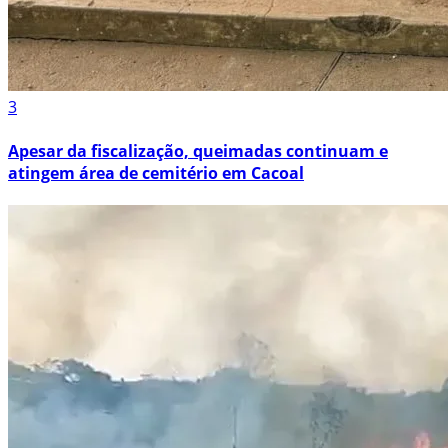
3
Apesar da fiscalização, queimadas continuam e
atingem área de cemitério em Cacoal