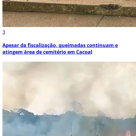
3
Apesar da fiscalização, queimadas continuam e
atingem área de cemitério em Cacoal