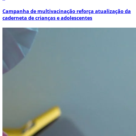
Campanha de multivacinação reforça atualização da
caderneta de crianças e adolescentes