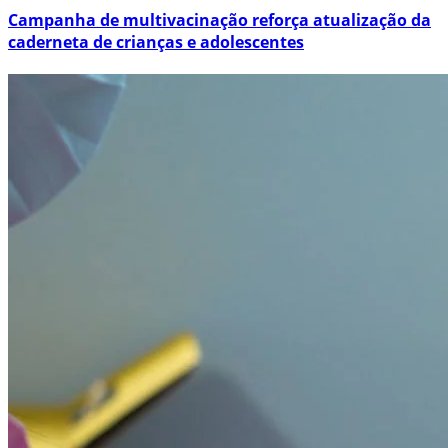
Campanha de multivacinação reforça atualização da
caderneta de crianças e adolescentes