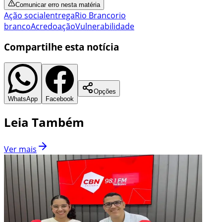
Comunicar erro nesta matéria
Ação social
entrega
Rio Branco
rio
branco
Acre
doação
Vulnerabilidade
Compartilhe esta notícia
Opções
WhatsApp
Facebook
Leia Também
Ver mais