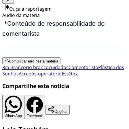
Ouça a reportagem
Áudio da matéria
*
Conteúdo de responsabilidade do
comentarista
Comunicar erro nesta matéria
Rio Branco
rio branco
cuidados
Comentarista
Plástica dos
Sonhos
Acre
pós-operatório
Estética
Compartilhe esta notícia
Opções
WhatsApp
Facebook