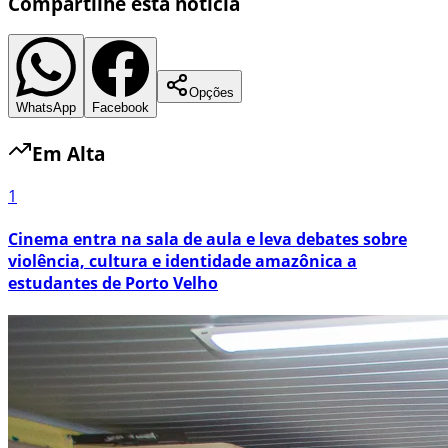
Compartilhe esta notícia
Opções
WhatsApp
Facebook
Em Alta
1
Cinema entra na sala de aula e leva debates sobre
violência, cultura e identidade amazônica a
estudantes de Porto Velho