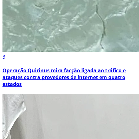
3
Operação Quirinus mira facção ligada ao tráfico e
ataques contra provedores de internet em quatro
estados