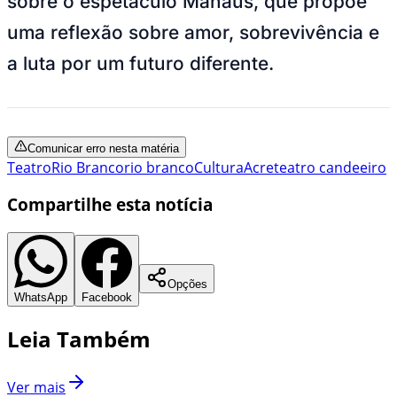
sobre o espetáculo Manaus, que propõe
uma reflexão sobre amor, sobrevivência e
a luta por um futuro diferente.
Comunicar erro nesta matéria
Teatro
Rio Branco
rio branco
Cultura
Acre
teatro candeeiro
Compartilhe esta notícia
Opções
WhatsApp
Facebook
Leia Também
Ver mais