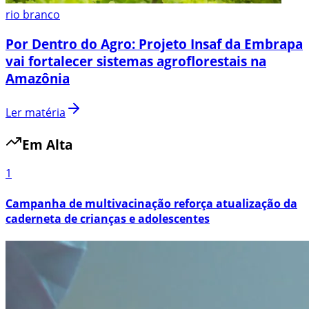
rio branco
Por Dentro do Agro: Projeto Insaf da Embrapa
vai fortalecer sistemas agroflorestais na
Amazônia
Ler matéria
Em Alta
1
Campanha de multivacinação reforça atualização da
caderneta de crianças e adolescentes