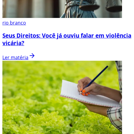
rio branco
Seus Direitos: Você já ouviu falar em violência
vicária?
Ler matéria