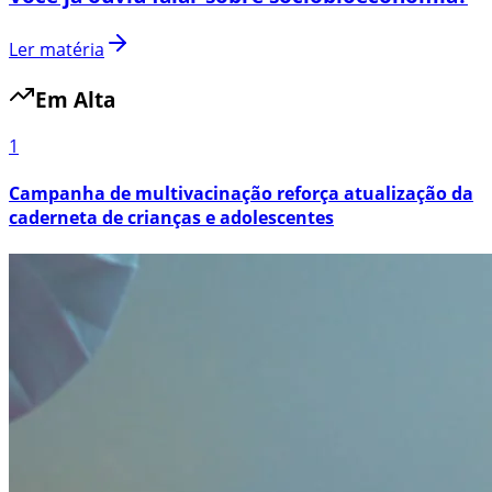
Ler matéria
Em Alta
1
Campanha de multivacinação reforça atualização da
caderneta de crianças e adolescentes