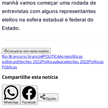
manhã vamos começar uma rodada de
entrevistas com alguns representantes
eleitos na esfera estadual e federal do
Estado.
Comunicar erro nesta matéria
Rio Branco
rio branco
#POLITICA
Acre
políticas
públicas
Eleições 2022
Política
aleac
eleições 2022
Políticas
Públicas
Compartilhe esta notícia
Opções
WhatsApp
Facebook