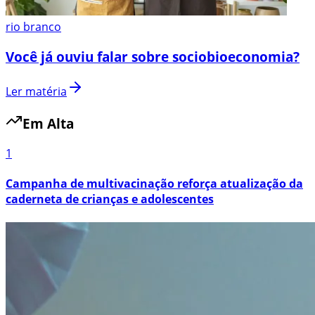
rio branco
Você já ouviu falar sobre sociobioeconomia?
Ler matéria
Em Alta
1
Campanha de multivacinação reforça atualização da
caderneta de crianças e adolescentes