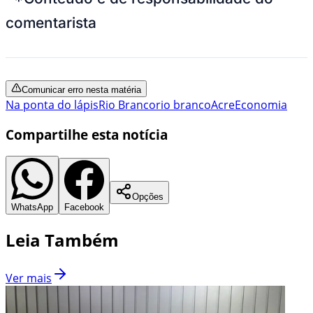
comentarista
Comunicar erro nesta matéria
Na ponta do lápis
Rio Branco
rio branco
Acre
Economia
Compartilhe esta notícia
Opções
WhatsApp
Facebook
Leia Também
Ver mais