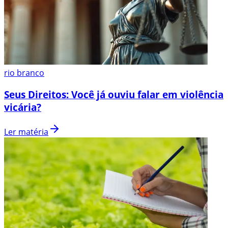
rio branco
Seus Direitos: Você já ouviu falar em violência
vicária?
Ler matéria