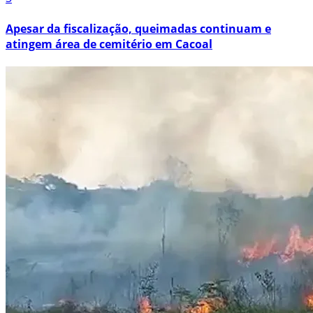
Apesar da fiscalização, queimadas continuam e
atingem área de cemitério em Cacoal