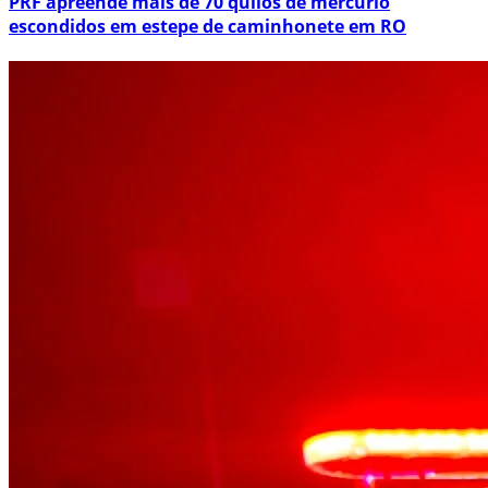
PRF apreende mais de 70 quilos de mercúrio
escondidos em estepe de caminhonete em RO