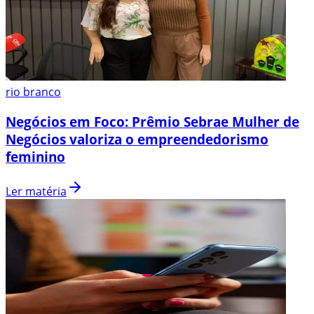
rio branco
Negócios em Foco: Prêmio Sebrae Mulher de
Negócios valoriza o empreendedorismo
feminino
Ler matéria