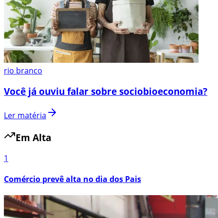
rio branco
Você já ouviu falar sobre sociobioeconomia?
Ler matéria
Em Alta
1
Comércio prevê alta no dia dos Pais