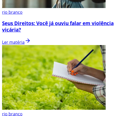
rio branco
Seus Direitos: Você já ouviu falar em violência
vicária?
Ler matéria
rio branco