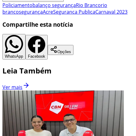
Policiamento
balanço segurança
Rio Branco
rio
branco
segurança
Acre
Seguranca Publica
Carnaval 2023
Compartilhe esta notícia
Opções
WhatsApp
Facebook
Leia Também
Ver mais