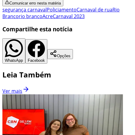
Comunicar erro nesta matéria
segurança carnaval
Policiamento
Carnaval de rua
Rio
Branco
rio branco
Acre
Carnaval 2023
Compartilhe esta notícia
Opções
WhatsApp
Facebook
Leia Também
Ver mais