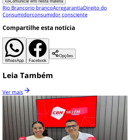
Comunicar erro nesta matéria
Rio Branco
rio branco
Acre
garantia
Direito do
Consumidor
consumidor consciente
Compartilhe esta notícia
Opções
WhatsApp
Facebook
Leia Também
Ver mais