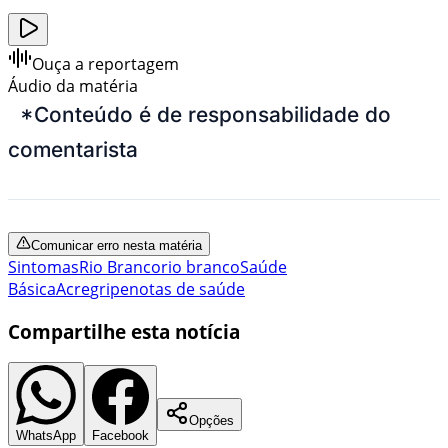
Ouça a reportagem
Áudio da matéria
*Conteúdo é de responsabilidade do
comentarista
Comunicar erro nesta matéria
Sintomas
Rio Branco
rio branco
Saúde
Básica
Acre
gripe
notas de saúde
Compartilhe esta notícia
Opções
WhatsApp
Facebook