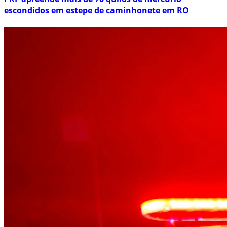
escondidos em estepe de caminhonete em RO