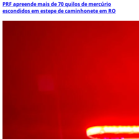
PRF apreende mais de 70 quilos de mercúrio
escondidos em estepe de caminhonete em RO