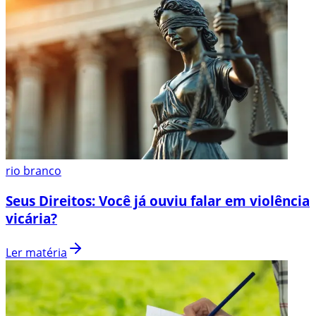
rio branco
Seus Direitos: Você já ouviu falar em violência
vicária?
Ler matéria