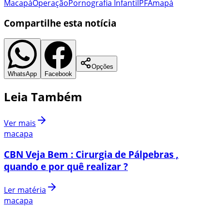
Macapá
Operação
Pornografia Infantil
PF
Amapá
Compartilhe esta notícia
Opções
WhatsApp
Facebook
Leia Também
Ver mais
macapa
CBN Veja Bem : Cirurgia de Pálpebras ,
quando e por quê realizar ?
Ler matéria
macapa