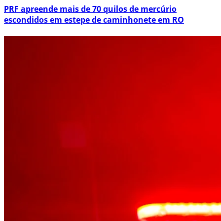
PRF apreende mais de 70 quilos de mercúrio
escondidos em estepe de caminhonete em RO