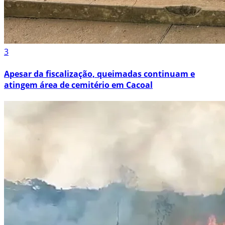
3
Apesar da fiscalização, queimadas continuam e
atingem área de cemitério em Cacoal