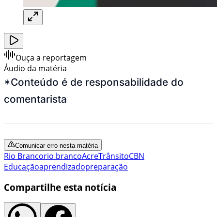
Ouça a reportagem
Áudio da matéria
*Conteúdo é de responsabilidade do
comentarista
Comunicar erro nesta matéria
Rio Branco
rio branco
Acre
Trânsito
CBN
Educação
aprendizado
preparação
Compartilhe esta notícia